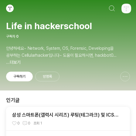
검색하기
티스토리
Life in hackerschool
구독자
0
안녕하세요~ Network, System, OS, Forensic, Developing을
공부하는 Cellularhacker입니다~ 도움이 필요하시면, hackbot01
@naver.com으로 문의주세요~
...더보기
구독하기
방명록
신고하기 레이어
열기
인기글
삼성 스마트폰(갤럭시 시리즈) 루팅(테그라크) 및 ICS
업그레이드 안내
0
0
조회
1