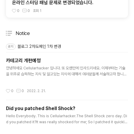
온라인 스터딩 패널 문제로 변경되었습니다.
0
0
조회
1
Notice
분류 전체보기
주요 글 목록
블로그 2차도메인 1차 변경
공지
카테고리 개편예정
글 내용
안녕하세요 Cellularhacker 입니다. 또 오랜만에 인사드리네요. 이제부터는 기술
을 위주로 습득하는 지식 및 알고있는 지식에 대해서 여러분들께 서술하고자 합니다.
아래와 같은 기술들을 기반으로 한 이야기들이 준비되어 있습니다. 첫 이야기는 다음
주 월요일에 올라갈 예정입니다. 많은 관심 부탁드립니다! Network - PON(Passi
작성시간
0
0
2022. 2. 21.
ve Optical Network) - AON(Acitve Optical Network) - VLAN(Virtual Lo
cal Area Network) - OLT(Optical Line Terminal) - ONU(Optical Netwo
rk Unit) - ONT(Optical Network Terminal) Software - Apache Kafka -
Did you patched Shell Shock?
Apache ..
글 내용
Hello Everybody. This is Cellularhacker.The Shell Shock zero day. Di
d you patched it?It was really shocked for me; So I patched it quickly.
What is Shell Shcok? http://www.engadget.com/2014/09/25/what-is-
the-shellshock/ @Debian Based (ex. Ubuntu, Mint, etc) Upgrade all p