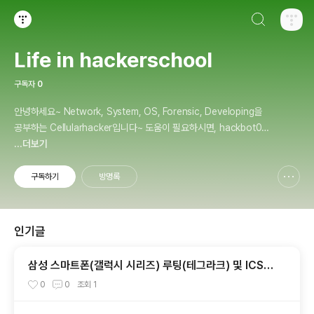
검색하기
티스토리
Life in hackerschool
구독자
0
안녕하세요~ Network, System, OS, Forensic, Developing을
공부하는 Cellularhacker입니다~ 도움이 필요하시면, hackbot01
@naver.com으로 문의주세요~
...더보기
구독하기
방명록
신고하기 레이어
열기
인기글
삼성 스마트폰(갤럭시 시리즈) 루팅(테그라크) 및 ICS
업그레이드 안내
0
0
조회
1