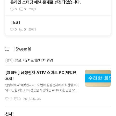
온라인 스터딩 패널 문제로 변경되었습니다.
0
0
조회
1
TEST
0
0
조회
1
I Swear it!
분류 전체보기
주요 글 목록
블로그 2차도메인 1차 변경
공지
[체험단] 삼성전자 ATIV 스마트 PC 체험단
모집!
글 내용
안녕하세요 핵봇입니다~ 이번에 삼성전자에서 최신형 OS
와 막강한 하드웨어 성능을 자랑하는 ATIV 체험단을 모집
한다고 합니다!!! 예스!!!!!!!! 저는 윈도우8 런칭 파티에서 한
작성시간
0
0
2012. 10. 31.
번 맛 보았었는데.... 이거 그냥 훅가네요...ㄷㄷ 꿈이 해커라
프로그래밍도 많이 하는 편이라서 휴대성과, 편의성이 많
이 필요한 저로써는...ㅠㅠ 더군다나 요즘엔 AIR 프로그래
선서!