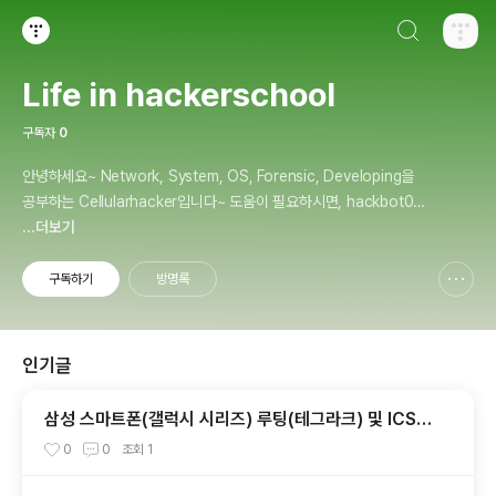
검색하기
티스토리
Life in hackerschool
구독자
0
안녕하세요~ Network, System, OS, Forensic, Developing을
공부하는 Cellularhacker입니다~ 도움이 필요하시면, hackbot01
@naver.com으로 문의주세요~
...더보기
구독하기
방명록
신고하기 레이어
열기
인기글
삼성 스마트폰(갤럭시 시리즈) 루팅(테그라크) 및 ICS
업그레이드 안내
0
0
조회
1