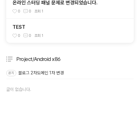
온라인 스터딩 패널 문제로 변경되었습니다.
0
0
조회
1
TEST
0
0
조회
1
Project/Android x86
분류 전체보기
주요 글 목록
블로그 2차도메인 1차 변경
공지
글이 없습니다.