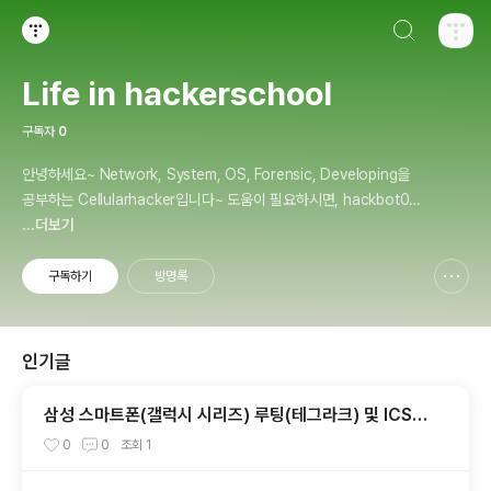
검색하기
티스토리
Life in hackerschool
구독자
0
안녕하세요~ Network, System, OS, Forensic, Developing을
공부하는 Cellularhacker입니다~ 도움이 필요하시면, hackbot01
@naver.com으로 문의주세요~
...더보기
구독하기
방명록
신고하기 레이어
열기
인기글
삼성 스마트폰(갤럭시 시리즈) 루팅(테그라크) 및 ICS
업그레이드 안내
0
0
조회
1