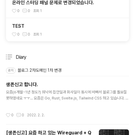
온라인 스터딩 패널 문제로 변경되었습니다.
0
0
조회
1
TEST
0
0
조회
1
Diary
분류 전체보기
주요 글 목록
블로그 2차도메인 1차 변경
공지
생존신고 합니다.
글 내용
요즘(6개월~1년 정도?) 워낙에 집안일과 회사일이 동시에 바빠서 블로그를 돌보질
못하였네요 ㅜㅜ... 요즘은 Go, Rust, Svelte.js, Tailwind CSS 하고 있습니다. 집
에서는 KT기업용 인터넷 신청해서 고정IP도 넣고 있고... 장비를 대량으로 처분도 하
고 있습니다 ㅎㅎ... Svelte나 M1 Max, React-Native, 헤놀로지 관련 이야기를
작성시간
0
0
2022. 2. 2.
가끔씩 정리용도로 끄적여 보려고 합니다. 항상 방문해주시는 분들께 감사드립니다.
[생존신고] 요즘 하고 있는 Wireguard + Q