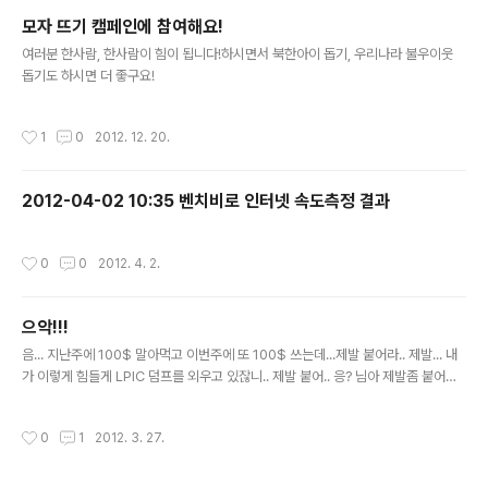
모자 뜨기 캠페인에 참여해요!
글 내용
여러분 한사람, 한사람이 힘이 됩니다!하시면서 북한아이 돕기, 우리나라 불우이웃
돕기도 하시면 더 좋구요!
작성시간
1
0
2012. 12. 20.
2012-04-02 10:35 벤치비로 인터넷 속도측정 결과
작성시간
0
0
2012. 4. 2.
으악!!!
글 내용
음... 지난주에 100$ 말아먹고 이번주에 또 100$ 쓰는데...제발 붙어라.. 제발... 내
가 이렇게 힘들게 LPIC 덤프를 외우고 있잖니.. 제발 붙어.. 응? 님아 제발좀 붙어주
세요.. 제발요... 내가 부탁할게요. 지난주에는 내가 잘잘 잘못했어~~ 그러니까.. 이번
에는 제발 붙어주길 바래.. 그래야2달동안 얹혀살던 외삼촌네집에서 좋아 하시지 않
작성시간
0
1
2012. 3. 27.
겠어??....동원아 이번에는 열심히 하자! 화이팅!!