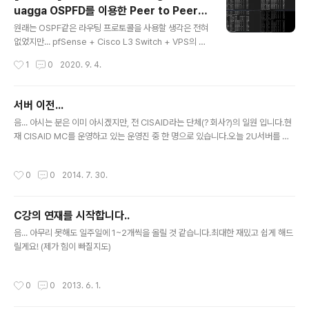
uagga OSPFD를 이용한 Peer to Peer(S
글 내용
ite to Site) VPN 구축...
원래는 OSPF같은 라우팅 프로토콜을 사용할 생각은 전혀
없었지만... pfSense + Cisco L3 Switch + VPS의 내
부망... 등등을 가볍게 처리하려고 하다보니까(사실은 싸게
작성시간
1
0
2020. 9. 4.
처리하려고) Quagga(zebra, ospfd) + Cisco C375
0G + Wireguard + Router들(Ubuntu 18.04, Ubun
tu 20.04, Debian 10 기반 VPS)을 안전하게 내부망으
서버 이전...
로 연결하고 싶...다는 것도 사실 핑계입니다. 정말로 귀찮
글 내용
음... 아시는 분은 이미 아시겠지만, 전 CISAID라는 단체(? 회사?)의 일원 입니다.현
았던건 집의 IP가 바뀌거나, 사무실의 IP가 바뀐다거나, 아
재 CISAID MC를 운영하고 있는 운영진 중 한 명으로 있습니다.오늘 2U서버를 추
니면 외부에서 어디VPN에 붙으면 내부망에있는 Databa
가로 파킹을 해서, 기존에 1U서버위에 VM으로 운영한 MC서버를 1U 호스트로 넘
se서버를 접속하고 싶었던거였는데, 정말 배보다 배꼽이
겨주고, 1U서버에 돌아가던 다른 VM들은 2U서버에 VM으로 넣었습니다. 음... 2U
더 커졌습니다. 처음 이 프로젝트를 시작한건 1월에 경영악
작성시간
0
0
2014. 7. 30.
서버 파킹하니 확실히 1U서버보다는 비용이 비쌉니다...전 개인적으로 ipfuse(아마
화로 권고사직을..
도 동의정보시스템으로 이름을 바꾸는 것 같습니다.) 라는 회사를 이용하는데...음...
2U하니 2년 계약에 월 10만원(제 견적은 VAT포함 인 것 같습니다.) 40Mbps회선
C강의 연재를 시작합니다..
으로 해주겠다고 하더군요...음... 다른 곳을 잘 안써봐서 잘은 모르겠는데... 이정도면
글 내용
뭐 나름 ..
음... 아무리 못해도 일주일에 1~2개씩을 올릴 것 같습니다.최대한 재밌고 쉽게 해드
릴게요! (제가 힘이 빠질지도)
작성시간
0
0
2013. 6. 1.